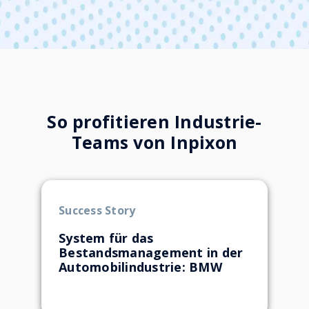
System-Sync:
Soforterkennung:
So profitieren Industrie-
Teams von Inpixon
Prädiktive Einblicke:
Lücken schließen:
Proaktive Alerts:
Success Story
Tiefe Insights:
System für das
Bestandsmanagement in der
Automobilindustrie: BMW
Ursachenanalyse in kürzerer Zeit:
askPixi - Early Access: