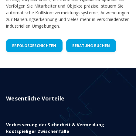
Verfolgen Sie Mitarbeiter und Objekte präzise, steuern Sie
automatische Kollisionsvermeidungssysteme, Anwendungen
zur Näherungserkennung und vieles mehr in verschiedensten
industriellen Umgebungen.
ERFOLGSGESCHICHTEN
BERATUNG BUCHEN
Wesentliche Vorteile
Verbesserung der Sicherheit & Vermeidung
kostspieliger Zwischenfälle