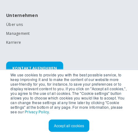
Unternehmen
Über uns
Management
Karriere
KONTAKT AUFNEHMEN
We use cookies to provide you with the best possible service, to
keep improving it and to make the content of our website more
Inpixon HQ:
user-friendly for you, for instance, to save your preferences or to
display relevant content to you. If you click on "Accept all cookies,",
Knesebeckstr. 62/63
you agree to the use of all cookies. The "Cookie settings" button
10719 Berlin, Germany
allows you to choose which cookies you would like to accept. You
+49 30 399954 – 0
can change these settings at any time later by clicking "Cookie
settings" at the bottom of any page. For more information, please
Alle Standorte
see our
Privacy Policy
.
Accept all cookies