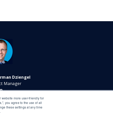
orman Dziengel
ct Manager
on
r website more user-friendly for
s,", you agree to the use of all
nge these settings at any time
.