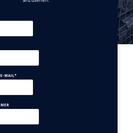
anzusehen.
 E-MAIL
*
MMER