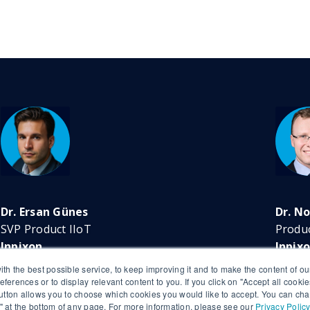
Dr. Ersan Günes
Dr. N
SVP Product IIoT
Produ
Inpixon
Inpix
th the best possible service, to keep improving it and to make the content of ou
eferences or to display relevant content to you. If you click on "Accept all cookie
utton allows you to choose which cookies you would like to accept. You can cha
gs" at the bottom of any page. For more information, please see our
Privacy Policy