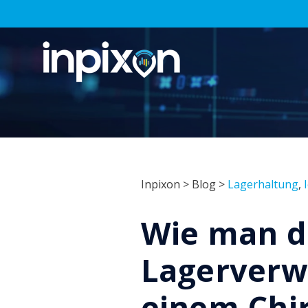
Inpixon
>
Blog
>
Lagerhaltung
,
Wie man di
Lagerverw
einem Chi