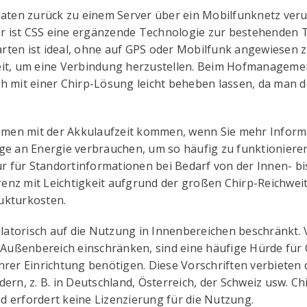
aten zurück zu einem Server über ein Mobilfunknetz veru
Daher ist CSS eine ergänzende Technologie zur bestehenden 
arten ist ideal, ohne auf GPS oder Mobilfunk angewiesen 
zeit, um eine Verbindung herzustellen. Beim Hofmanagemen
ch mit einer Chirp-Lösung leicht beheben lassen, da man do
emen mit der Akkulaufzeit kommen, wenn Sie mehr Informa
e an Energie verbrauchen, um so häufig zu funktionieren
ur für Standortinformationen bei Bedarf von der Innen- 
renz mit Leichtigkeit aufgrund der großen Chirp-Reichwe
rukturkosten.
latorisch auf die Nutzung in Innenbereichen beschränkt. 
Außenbereich einschränken, sind eine häufige Hürde für 
rer Einrichtung benötigen. Diese Vorschriften verbieten
n, z. B. in Deutschland, Österreich, der Schweiz usw. Chi
nd erfordert keine Lizenzierung für die Nutzung.