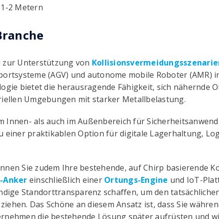
 1-2 Metern
 Branche
d zur Unterstützung von
Kollisionsvermeidungsszenarie
sportsysteme (AGV) und autonome mobile Roboter (AMR) 
logie bietet die herausragende Fähigkeit, sich nähernde O
riellen Umgebungen mit starker Metallbelastung.
m Innen- als auch im Außenbereich für Sicherheitsanwen
u einer praktikablen Option für digitale Lagerhaltung, 
önnen Sie zudem Ihre bestehende, auf Chirp basierende K
-Anker
einschließlich einer
Ortungs-Engine
und IoT-Plat
ändige Standorttransparenz schaffen, um den tatsächliche
iehen. Das Schöne an diesem Ansatz ist, dass Sie währen
ternehmen die bestehende Lösung später aufrüsten und 