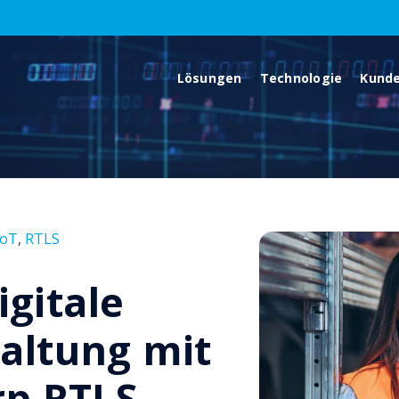
Lösungen
Technologie
Kund
IoT
,
RTLS
gitale
altung mit
rp RTLS