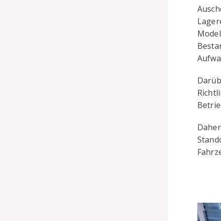
Ausch
Lager
Modell
Besta
Aufwa
Darüb
Richt
Betrie
Daher
Stando
Fahrz