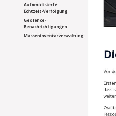
Automatisierte
Echtzeit-Verfolgung
Geofence-
Benachrichtigungen
Masseninventarverwaltung
Di
Vor d
Ersten
dass 
weite
Zweit
ressou