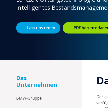
intelligentes Bestandsmanagemen
Lass uns reden
PDF herunterlade
D
Das
Unternehmen
Der d
BMW-Gruppe
verfü