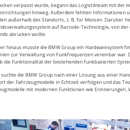
ecken verpasst wurde, begann das Logistikteam mit der 
einrichtungen hinweg. Außerdem fehlten Informationen üb
en außerhalb des Standorts, z. B. für Messen. Darüber hi
ndsverwaltungssystem auf Barcode-Technologie, von der
nds abrücken wollte.
er hinaus musste die BMW Group ein Hardwaresystem fin
linien zur Verwaltung von Funkfrequenzen vereinbar war.
b die Funktionalität der bestehenden funkbasierten System
 suchte die BMW Group nach einer Lösung aus einer Hand,
rt der Fahrzeugmodelle in Echtzeit verfolgen und das Te
eugmodelle mit modernen Funktionen wie Erinnerungen,