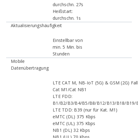
durchschn. 27s
Heißstart:
durchschn. 1s
Aktualisierungshäufigkeit
Einstellbar von
min. 5 Min. bis
Stunden
Mobile
Datenübertragung
LTE CAT M, NB-IoT (5G) & GSM (2G) Fal
Cat M1/Cat NB1
LTE FDD:
B1/B2/B3/B4/B5/B8/B12/B13/B18/B19/
LTE TDD: B39 (nur für Kat. M1)
eMTC (DL) 375 Kbps
eMTC (UL) 375 Kbps
NB1 (DL) 32 Kbps
NB1 (UL) 70 Kbps