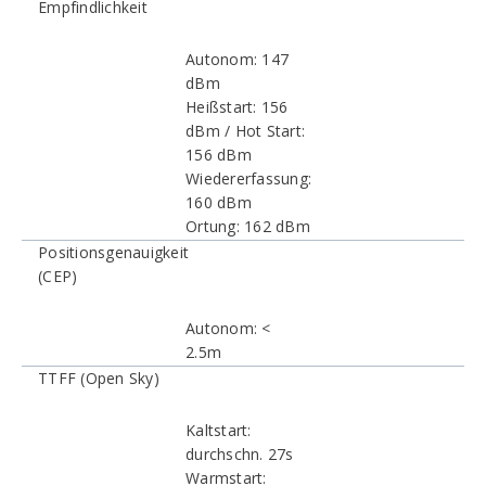
Empfindlichkeit
Autonom: 147
dBm
Heißstart: 156
dBm / Hot Start:
156 dBm
Wiedererfassung:
160 dBm
Ortung: 162 dBm
Positionsgenauigkeit
(CEP)
Autonom: <
2.5m
TTFF (Open Sky)
Kaltstart:
durchschn. 27s
Warmstart: