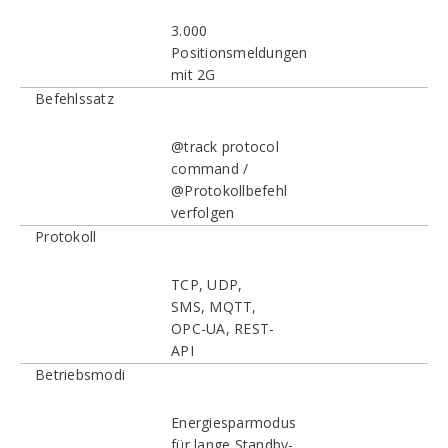
3.000
Positionsmeldungen
mit 2G
Befehlssatz
@track protocol
command /
@Protokollbefehl
verfolgen
Protokoll
TCP, UDP,
SMS, MQTT,
OPC-UA, REST-
API
Betriebsmodi
Energiesparmodus
für lange Standby-