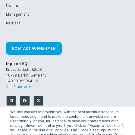
Über uns
Management
Karriere
KONTAKT AUFNEHMEN
Inpixon HQ:
Knesebeckstr. 62/63
10719 Berlin, Germany
+49 30 399954 – 0
Alle Standorte
We use cookies to provide you with the best possible service, to
keep improving it and to make the content of our website more
user-friendly for you, for instance, to save your preferences or to
display relevant content to you. If you click on "Accept all cookies,",
you agree to the use of all cookies. The "Cookie settings" button
allows you to choose which cookies you would like to accept. You